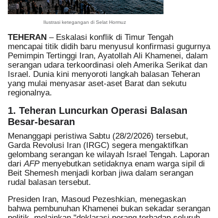
Ilustrasi ketegangan di Selat Hormuz
TEHERAN
– Eskalasi konflik di Timur Tengah
mencapai titik didih baru menyusul konfirmasi gugurnya
Pemimpin Tertinggi Iran, Ayatollah Ali Khamenei, dalam
serangan udara terkoordinasi oleh Amerika Serikat dan
Israel. Dunia kini menyoroti langkah balasan Teheran
yang mulai menyasar aset-aset Barat dan sekutu
regionalnya.
1. Teheran Luncurkan Operasi Balasan
Besar-besaran
Menanggapi peristiwa Sabtu (28/2/2026) tersebut,
Garda Revolusi Iran (IRGC) segera mengaktifkan
gelombang serangan ke wilayah Israel Tengah. Laporan
dari
AFP
menyebutkan setidaknya enam warga sipil di
Beit Shemesh menjadi korban jiwa dalam serangan
rudal balasan tersebut.
Presiden Iran, Masoud Pezeshkian, menegaskan
bahwa pembunuhan Khamenei bukan sekadar serangan
politik, melainkan "deklarasi perang terhadap seluruh